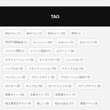
TAG
A3チラシ
(1)
A4チラシ
(1)
ECサイト
(13)
WIX
(1)
YOUTUBE動画
(1)
かっこいい
(24)
かわいい
(7)
まちづくり
(5)
イベントDM
(1)
イベント動画
(1)
カラーミー
(6)
カラーミーショップ
(5)
キャラクター
(3)
シュールな
(1)
シンプルな
(4)
スタイリッシュな
(10)
ナチュラルな
(10)
パンフレット
(2)
ブランドサイト
(6)
プロモーション動画
(12)
ポスター
(2)
ポップな
(12)
ポートフォリオ
(2)
メディアサイト
(9)
事業サイト
(16)
企業サイト
(17)
保育園サイト
(1)
個人事業主サイト
(4)
優しい
(5)
動きのある
(11)
募集ページ
(2)